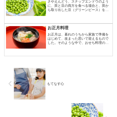
さやえんどう、スナップエンドウのよう
いろな定義があると思うのですが、私は
に、莢と豆の両方を食べる場合と、莢か
次のように考えています....
ら取り出した豆（グリーンピース）を食
べる場合があり、ほのかな甘味もあるの
で、子どもにも人気です。あなたは、豆
ご飯を作られるでしょうか？
お正月料理
お正月は、暮れのうちから家族で準備を
はじめて、改まった思いで迎えるもので
した。そのような中で、おせち料理の由
来を親から伝えられたり、作り方を教え
てもらったりしたことが様々な思い出と
なり、人生のいろどりとなっている方も
多いと思います。お正月には正月ならで
はの料理、お雑煮やおせち料理が登場し
ます。
もてなす心