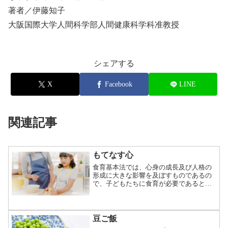
著者／伊藤知子
大阪国際大学人間科学部人間健康科学科准教授
シェアする
X
Facebook
LINE
関連記事
もてなす心
食育基本法では、心身の成長及び人格の
形成に大きな影響を及ぼすものであるの
で、子どもたちに食育が必要であるとう
たっています。食育とは、栄養面や安全
性に関する知識を身につけることだけが
目的ではなく、豊かな人間性をはぐくむ
ためにも重要なものなのです。では豊か
豆ご飯
な人間性、とは何なのでしょうか。いろ