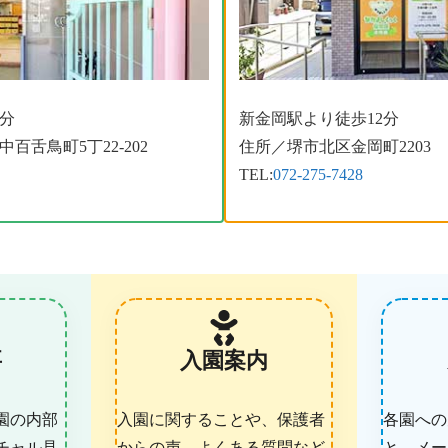
分
新金岡駅より徒歩12分
百舌鳥町5丁22-202
住所／堺市北区金岡町2203
TEL:
072-275-7428
要
入園案内
園の内部
入園に関することや、保護者
各園への
チャル見
からの声、よくある質問など
と、メー