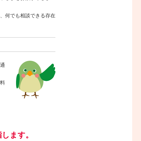
、何でも相談できる存在
通
料
指します。