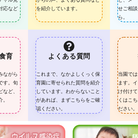
対応など
を紹介しています。
せご相談
ら。
食育
よくある質問
みながら
これまで、なかよしくっく保
当園では
です。旬
育園に寄せられた質問を紹介
ます。イ
ピなど、
しています。わからないこと
け付けて
介。
があれば、まずこちらをご確
くはこち
認ください。
ださい。