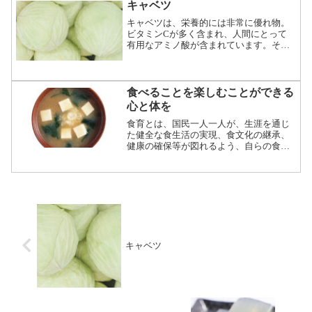
整理してみましょう
キャベツ
キャベツは、栄養的には非常に優れ物。
ビタミンCが多く含まれ、人間にとって
有用なアミノ酸が含まれています。その
一つがリシン。リシンは人間が体の中で
タンパク質を作るための材料として必要
なのですが、体内で合成できないため、
必ず食べ物から摂らなければなりませ
食べることを楽しむことができる
ん。
心と体を
食育とは、国民一人一人が、生涯を通じ
た健全な食生活の実現、食文化の継承、
健康の確保等が図れるよう、自らの食に
ついて考える習慣や食に関する様々な知
識と食を選択する判断力を楽しく身に付
けるための学習等の取組みをさします。
と書いてしまうと非常に堅...続きをよむ
キャベツ