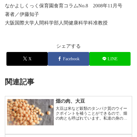
なかよしくっく保育園食育コラムNo.8 2008年11月号
著者／伊藤知子
大阪国際大学人間科学部人間健康科学科准教授
シェアする
X
Facebook
LINE
関連記事
畑の肉、大豆
大豆は米など穀類のタンパク質のウイー
クポイントを補うことができるので、畑
の肉とも呼ばれています。私達の身の回
りには、大豆から作られた加工品がたく
さんあります。豆腐、味噌、高野豆腐、
油揚げ･･･これらはどんな関係にあるのか