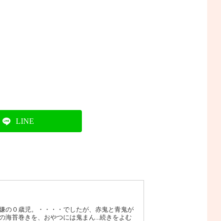
LINE
嫌の０歳児。・・・・でしたが、赤鬼と青鬼が
海苔巻きを、おやつには鬼まん...続きをよむ