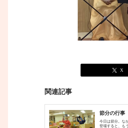
X
関連記事
節分の行事
今日は節分。な
登場すると、も